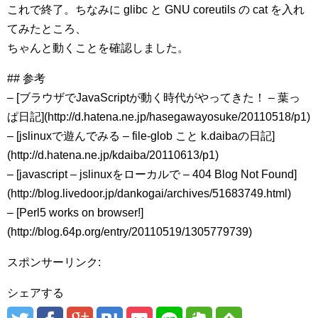
これで終了。ちなみに glibc と GNU coreutils の cat を入れ
てみたところ、
ちゃんと動くことを確認しました。
## 参考
– [ブラウザでJavaScriptが動く時代がやってきた！ – 葉っ
ぱ日記](http://d.hatena.ne.jp/hasegawayosuke/20110518/p1)
– [jslinuxで遊んでみる – file-glob こと k.daibaの日記]
(http://d.hatena.ne.jp/kdaiba/20110613/p1)
– [javascript – jslinuxをローカルで – 404 Blog Not Found]
(http://blog.livedoor.jp/dankogai/archives/51683749.html)
– [Perl5 works on browser!]
(http://blog.64p.org/entry/20110519/1305779739)
スポンサーリンク:
シェアする