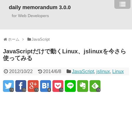
daily memorandum 3.0.0
for Web Developers
ホーム
JavaScript
JavaScriptだけで動くLinux、jslinuxを今さら
使ってみる
2012/10/22
2014/6/8
JavaScript
,
jslinux
,
Linux
4