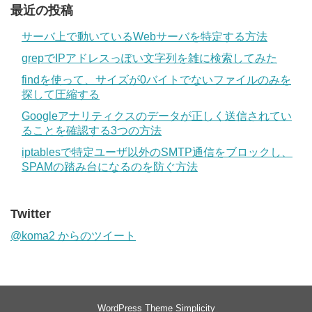
最近の投稿
サーバ上で動いているWebサーバを特定する方法
grepでIPアドレスっぽい文字列を雑に検索してみた
findを使って、サイズが0バイトでないファイルのみを
探して圧縮する
Googleアナリティクスのデータが正しく送信されてい
ることを確認する3つの方法
iptablesで特定ユーザ以外のSMTP通信をブロックし、
SPAMの踏み台になるのを防ぐ方法
Twitter
@koma2 からのツイート
WordPress Theme
Simplicity