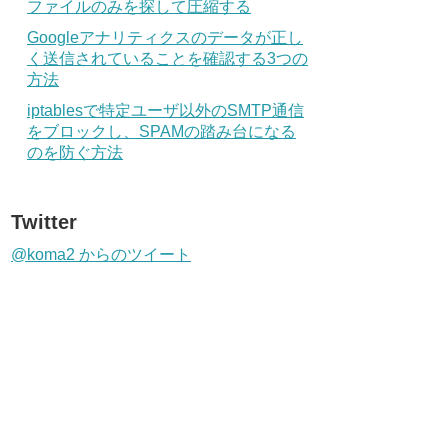
ファイルのみを探して圧縮する
Googleアナリティクスのデータが正し
く送信されていることを確認する3つの
方法
iptablesで特定ユーザ以外のSMTP通信
をブロックし、SPAMの踏み台になる
のを防ぐ方法
Twitter
@koma2 からのツイート