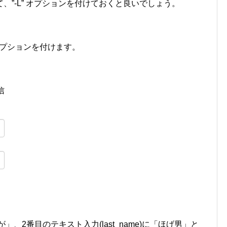
、”-L” オプションを付けておくと良いでしょう。
 オプションを付けます。
信
「ふが」、2番目のテキスト入力(last_name)に「ほげ男」と