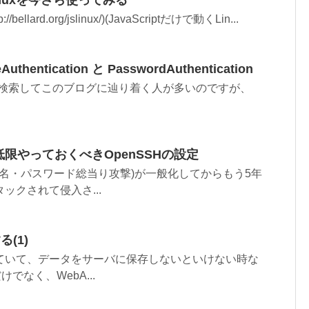
llard.org/jslinux/)(JavaScriptだけで動くLin...
uthentication と PasswordAuthentication
tication"で検索してこのブログに辿り着く人が多いのですが、
限やっておくべきOpenSSHの設定
ー名・パスワード総当り攻撃)が一般化してからもう5年
クされて侵入さ...
る(1)
ていて、データをサーバに保存しないといけない時な
でなく、WebA...