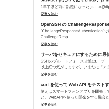
1年半ほど前に話題になった[jslinux](http://be
記事を読む
OpenSSH の ChallengeResponseA
"ChallengeResponseAuthen
ChallengeResp...
記事を読む
サーバをセキュアにするために最低
SSHのブルートフォース攻撃(ユーザ
以上経つ気がしますが、いまだに「アタッ
記事を読む
curl を使って Web API をテストす
例えばスマートフォンアプリを開発し
ど、WebAPIを使った開発をする機会だけ
記事を読む