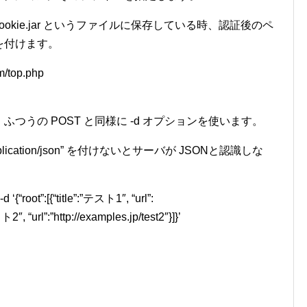
cookie.jar というファイルに保存している時、認証後のペ
r を付けます。
om/top.php
、ふつうの POST と同様に -d オプションを使います。
pplication/json” を付けないとサーバが JSONと認識しな
d ‘{“root”:[{“title”:”テスト1″, “url”:
ト2″, “url”:”http://examples.jp/test2″}]}’