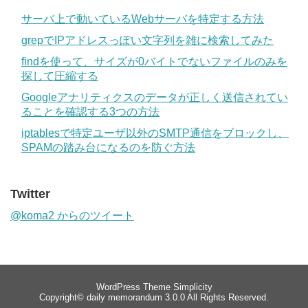
サーバ上で動いているWebサーバを特定する方法
grepでIPアドレスっぽい文字列を雑に検索してみた
findを使って、サイズが0バイトでないファイルのみを
探して圧縮する
Googleアナリティクスのデータが正しく送信されてい
ることを確認する3つの方法
iptablesで特定ユーザ以外のSMTP通信をブロックし、
SPAMの踏み台になるのを防ぐ方法
Twitter
@koma2 からのツイート
WordPress Theme
Simplicity
Copyright©
daily memorandum 3.0.0
All Rights Reserved.