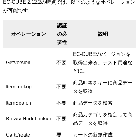
EC-CUBE 2.12.2の時点では、以下のようなオペレーション
が可能です。
認証
オペレーション
の必
説明
要性
EC-CUBEのバージョンを
GetVersion
不要
取得出来る。テスト用途な
どに。
商品ID等をキーに商品デー
ItemLookup
不要
タを取得
ItemSearch
不要
商品データを検索
商品カテゴリを指定して商
BrowseNodeLookup
不要
品データを取得
CartCreate
要
カートの新規作成