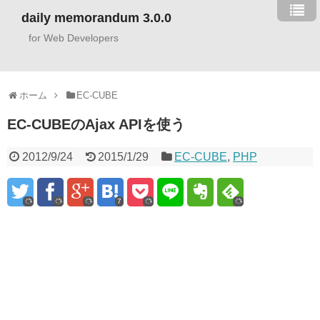
daily memorandum 3.0.0
for Web Developers
ホーム
EC-CUBE
EC-CUBEのAjax APIを使う
2012/9/24
2015/1/29
EC-CUBE
,
PHP
7